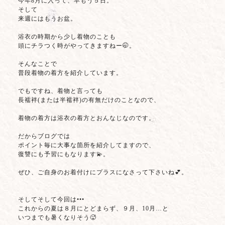
今年8月に入って、早もう５日。
そして
来週にはもうお盆。
浴衣の時期から少し着物のことも
頭にチラつく時がやってきますねー🤭。
そんなことで
普段着物の着方を紹介しています。
でもですね、着物と言っても
長襦袢(または半襦袢)の有無だけのことなので、
着物の着方は浴衣の着方とおんなじなのです。
だからブログでは
ポイント毎に大事な箇所を紹介してますので、
復讐にも予習にもなります💫。
ぜひ、ご自身のお着付けにプラスになさって下さいね💕。
そしてそして今回は•••
これからの夏は８月にとどまらず、９月、10月…と
いつまでも暑くなりそう🥵