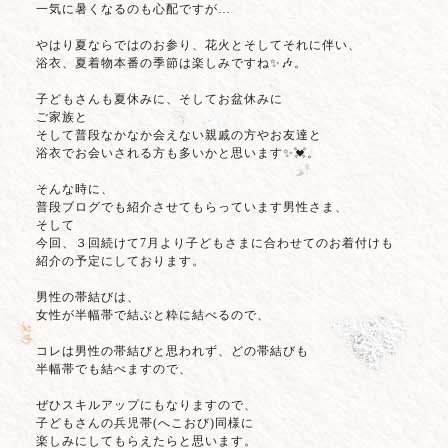
一気に暑くなるのも心配ですが…
やはり夏ならではのお参り、花火とそしてそれに伴い、
浴衣、夏着物本番の季節は楽しみですね✨🎶。
子どもさんも夏休みに、そしてお盆休みに
ご家族と
そして普段なかなか会えない親戚の方やお友達と
浴衣でお会いされる方も多いかと思います✨💓。
そんな時に、
普段ブログでも紹介させてもらっています男性さま、
そして
今回、３回続けて7月より子どもさまに合わせてのお着付けも
紹介の予定にしております。
男性の帯結びは、
女性が半幅帯で結ぶと粋に結べるので、
コレは男性の帯結びと思われず、どの帯結びも
半幅帯でも結べますので、
ぜひスキルアップにもなりますので、
子どもさんの兵児帯(へこおび)同様に
楽しみにしてもらえたらと思います。