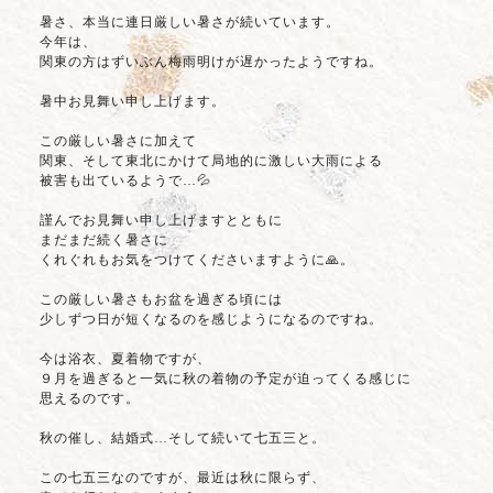
暑さ、本当に連日厳しい暑さが続いています。
今年は、
関東の方はずいぶん梅雨明けが遅かったようですね。
暑中お見舞い申し上げます。
この厳しい暑さに加えて
関東、そして東北にかけて局地的に激しい大雨による
被害も出ているようで…💦
謹んでお見舞い申し上げますとともに
まだまだ続く暑さに
くれぐれもお気をつけてくださいますように🙏。
この厳しい暑さもお盆を過ぎる頃には
少しずつ日が短くなるのを感じようになるのですね。
今は浴衣、夏着物ですが、
９月を過ぎると一気に秋の着物の予定が迫ってくる感じに
思えるのです。
秋の催し、結婚式…そして続いて七五三と。
この七五三なのですが、最近は秋に限らず、