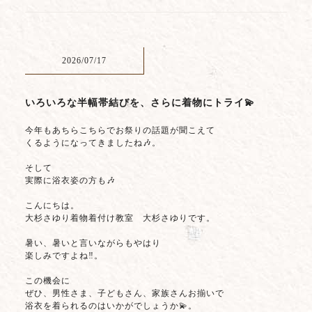
2026/07/17
いろいろな半幅帯結びを、さらに着物にトライ💫
今年もあちらこちらでお祭りの話題が聞こえて
くるようになってきましたね🎶。
そして
実際に浴衣姿の方も🎶
こんにちは。
大杉さゆり着物着付け教室 大杉さゆりです。
暑い、暑いと言いながらもやはり
楽しみですよね‼️。
この機会に
ぜひ、男性さま、子どもさん、家族さんお揃いで
浴衣を着られるのはいかがでしょうか💫。