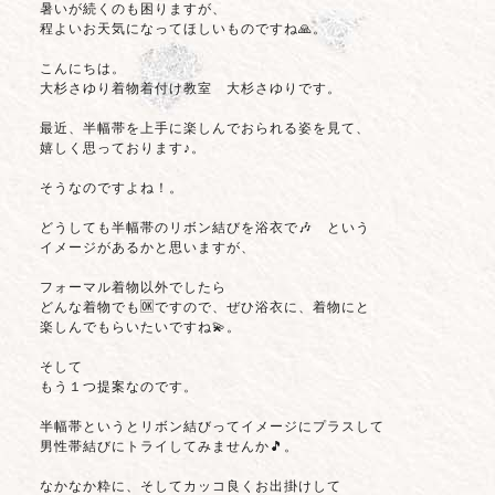
暑いが続くのも困りますが、
程よいお天気になってほしいものですね🙏。
こんにちは。
大杉さゆり着物着付け教室 大杉さゆりです。
最近、半幅帯を上手に楽しんでおられる姿を見て、
嬉しく思っております♪。
そうなのですよね！。
どうしても半幅帯のリボン結びを浴衣で🎶 という
イメージがあるかと思いますが、
フォーマル着物以外でしたら
どんな着物でも🆗ですので、ぜひ浴衣に、着物にと
楽しんでもらいたいですね💫。
そして
もう１つ提案なのです。
半幅帯というとリボン結びってイメージにプラスして
男性帯結びにトライしてみませんか🎵。
なかなか粋に、そしてカッコ良くお出掛けして